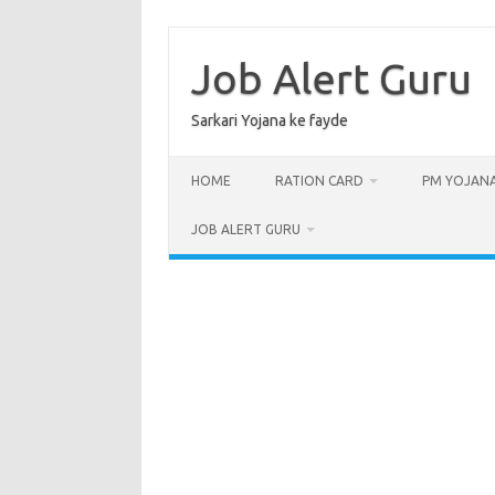
Skip
to
content
Job Alert Guru
Sarkari Yojana ke fayde
HOME
RATION CARD
PM YOJAN
JOB ALERT GURU