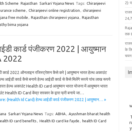
2): 
lth Scheme
Rajasthan
Sarkari Yojana News
Tags:
Chiranjeevi
nsurance scheme
,
Chiranjeevi online registration
,
chiranjeevi
राजस
ojana free mobile
,
Rajasthan chiranjeevi yojana
,
Rajasthan
24,75
asthy bima yojana
Raja
तक 8
राजस्
ईडी कार्ड पंजीकरण 2022 | आयुष्मान
के ल
चयन
HA 2022
I
ी कार्ड 2022 ऑनलाइन रजिस्ट्रेशन कैसे करे | आयुष्मान भारत हेल्थ अकाउंट
्थ आईडी कार्ड कैसे बनाये हेल्थ आईडी कार्ड से कैसे मिलेंगे रूपये पांच लाख रूपये
भारत हेल्थ अकाउंट Health ID card आयुष्मान भारत योजना में आयुष्मान भारत
उंट Health ID Card केंद्र सरकार के द्वारा फ्री बनाये जा…
e: (Health Id Card) हेल्थ आईडी कार्ड पंजीकरण 2022 | आयुष्मान… »
w
jana
Sarkari Yojana News
Tags:
ABHA
,
Ayushman bharat health
ealth ID card benefits
,
Health ID card ke fayde
,
health ID Card
r
y