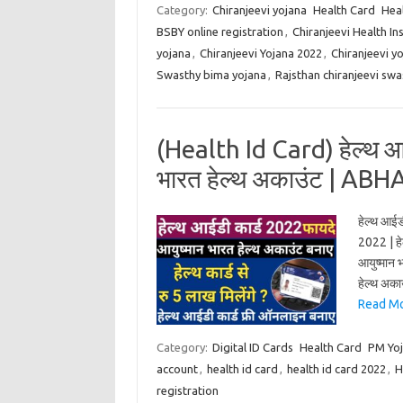
Category:
Chiranjeevi yojana
Health Card
Hea
BSBY online registration
,
Chiranjeevi Health I
yojana
,
Chiranjeevi Yojana 2022
,
Chiranjeevi y
Swasthy bima yojana
,
Rajsthan chiranjeevi sw
(Health Id Card) हेल्थ आ
भारत हेल्थ अकाउंट | AB
हेल्थ आईड
2022 | हेल
आयुष्मान 
हेल्थ अका
Read Mor
Category:
Digital ID Cards
Health Card
PM Yo
account
,
health id card
,
health id card 2022
,
H
registration