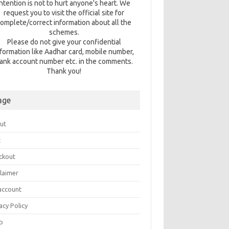
intention is not to hurt anyone's heart. We
request you to visit the official site for
omplete/correct information about all the
schemes.
Please do not give your confidential
nformation like Aadhar card, mobile number,
ank account number etc. in the comments.
Thank you!
age
ut
t
ckout
claimer
account
acy Policy
p