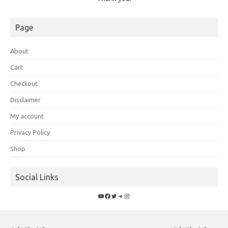
Page
About
Cart
Checkout
Disclaimer
My account
Privacy Policy
Shop
Social Links
YouTube
Facebook
Twitter
Telegram
Instagram