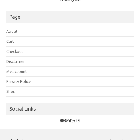
Page
About
Cart
Checkout
Disclaimer
My account
Privacy Policy
Shop
Social Links
YouTube
Facebook
Twitter
Telegram
Instagram