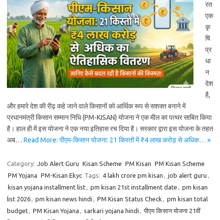
रत
एक
कृ
षि
प्र
धा
न
देश
है,
और हमारे देश की रीढ़ कहे जाने वाले किसानों को आर्थिक रूप से सशक्त बनाने में
प्रधानमंत्री किसान सम्मान निधि (PM-KISAN) योजना ने एक मील का पत्थर साबित किया
है। हाल ही में इस योजना ने एक नया इतिहास रच दिया है। सरकार द्वारा इस योजना के तहत
अब…
Read More: पीएम-किसान योजना: 21 किस्तों में ₹4 लाख करोड़ से अधिक… »
Category:
Job Alert Guru
Kisan Scheme
PM Kisan
PM Kisan Scheme
PM Yojana
PM-Kisan Ekyc
Tags:
4 lakh crore pm kisan
,
job alert guru
,
kisan yojana installment list
,
pm kisan 21st installment date
,
pm kisan
list 2026
,
pm kisan news hindi
,
PM Kisan Status Check
,
pm kisan total
budget
,
PM Kisan Yojana
,
sarkari yojana hindi
,
पीएम किसान योजना 21वीं