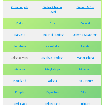
Chhattisgarh
Dadra & Nagar
Daman & Diu
Haveli
Delhi
Goa
Gujarat
Haryana
Himachal Pradesh
Jammu & Kashmir
Jharkhand
Karnataka
Kerala
Lakshadweep
Madhya Pradesh
Maharashtra
Manipur
Meghalaya
Mizoram
Nagaland
Odisha
Puducherry
Punjab
Rajasthan
Sikkim
Tamil Nadu
Telanagana
Tripura