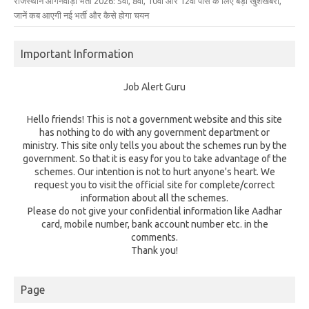
राजस्थान आंगनवाड़ी भर्ती 2026: 5वीं, 8वीं, 10वीं और 12वीं पास के लिए बड़ी खुशखबरी,
जानें कब आएगी नई भर्ती और कैसे होगा चयन
Important Information
Job Alert Guru
Hello friends! This is not a government website and this site
has nothing to do with any government department or
ministry. This site only tells you about the schemes run by the
government. So that it is easy for you to take advantage of the
schemes. Our intention is not to hurt anyone's heart. We
request you to visit the official site for complete/correct
information about all the schemes.
Please do not give your confidential information like Aadhar
card, mobile number, bank account number etc. in the
comments.
Thank you!
Page