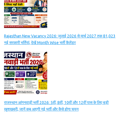
Rajasthan New Vacancy 2026: जुलाई 2026 से मार्च 2027 तक 81,023
नई सरकारी भर्तियां, देखें Month Wise भर्ती कैलेंडर
राजस्थान आंगनवाड़ी भर्ती 2026: 5वीं, 8वीं, 10वीं और 12वीं पास के लिए बड़ी
खुशखबरी, जानें कब आएगी नई भर्ती और कैसे होगा चयन