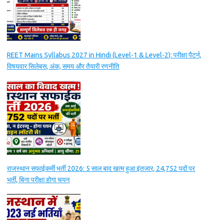
REET Mains Syllabus 2027 in Hindi (Level-1 & Level-2): परीक्षा पैटर्न,
विषयवार सिलेबस, अंक, समय और तैयारी रणनीति
राजस्थान सफाईकर्मी भर्ती 2026: 5 साल बाद खत्म हुआ इंतजार, 24,752 पदों पर
भर्ती, बिना परीक्षा होगा चयन