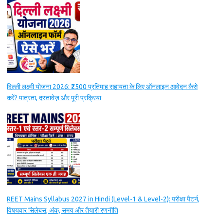
दिल्ली लक्ष्मी योजना 2026: ₹2500 प्रतिमाह सहायता के लिए ऑनलाइन आवेदन कैसे
करें? पात्रता, दस्तावेज़ और पूरी प्रक्रिया
REET Mains Syllabus 2027 in Hindi (Level-1 & Level-2): परीक्षा पैटर्न,
विषयवार सिलेबस, अंक, समय और तैयारी रणनीति