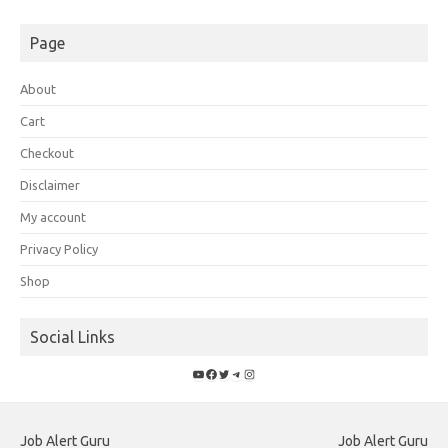
Page
About
Cart
Checkout
Disclaimer
My account
Privacy Policy
Shop
Social Links
YouTube
Facebook
Twitter
Telegram
Instagram
Job Alert Guru
Job Alert Guru