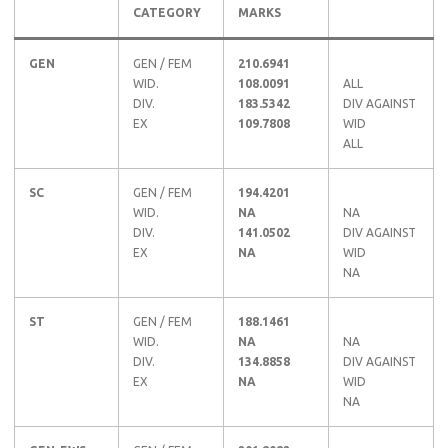
CATEGORY
MARKS
GEN
GEN / FEM
210.6941
WID.
108.0091
ALL
DIV.
183.5342
DIV AGAINST
EX
109.7808
WID
ALL
SC
GEN / FEM
194.4201
WID.
NA
NA
DIV.
141.0502
DIV AGAINST
EX
NA
WID
NA
ST
GEN / FEM
188.1461
WID.
NA
NA
DIV.
134.8858
DIV AGAINST
EX
NA
WID
NA