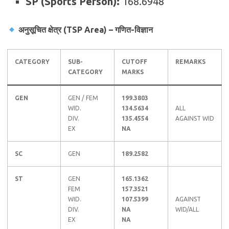
SP (Sports Person):
168.6948
अनुसूचित क्षेत्र (TSP Area) – गणित-विज्ञान
CATEGORY
SUB-
CUTOFF
REMARKS
CATEGORY
MARKS
GEN
GEN / FEM
199.3803
WID.
134.5634
ALL
DIV.
135.4554
AGAINST WID
EX
NA
SC
GEN
189.2582
ST
GEN
165.1362
FEM
157.3521
WID.
107.5399
AGAINST
DIV.
NA
WID/ALL
EX
NA