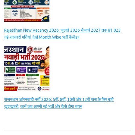
Rajasthan New Vacancy 2026: जुलाई 2026 से मार्च 2027 तक 81,023
नई सरकारी भर्तियां, देखें Month Wise भर्ती कैलेंडर
राजस्थान आंगनवाड़ी भर्ती 2026: 5वीं, 8वीं, 10वीं और 12वीं पास के लिए बड़ी
खुशखबरी, जानें कब आएगी नई भर्ती और कैसे होगा चयन