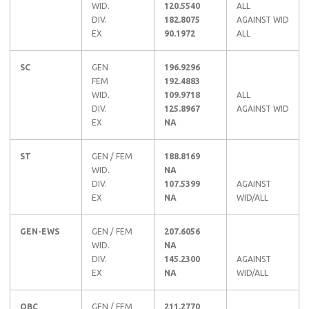
WID.
120.5540
ALL
DIV.
182.8075
AGAINST WID
EX
90.1972
ALL
SC
GEN
196.9296
FEM
192.4883
WID.
109.9718
ALL
DIV.
125.8967
AGAINST WID
EX
NA
ST
GEN / FEM
188.8169
WID.
NA
DIV.
107.5399
AGAINST
EX
NA
WID/ALL
GEN-EWS
GEN / FEM
207.6056
WID.
NA
DIV.
145.2300
AGAINST
EX
NA
WID/ALL
OBC
GEN / FEM
211.2770