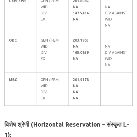
GEN-EWS
GEN / FEM
201.8082
WID.
NA
NA
DIV.
147.5434
DIV AGAINST
EX
NA
WID
NA
OBC
GEN / FEM
203.1963
WID.
NA
NA
DIV.
165.0959
DIV AGAINST
EX
NA
WID
NA
MBC
GEN / FEM
201.9178
WID.
NA
DIV.
NA
EX
NA
विशेष श्रेणी (Horizontal Reservation – संस्कृत L-
1):