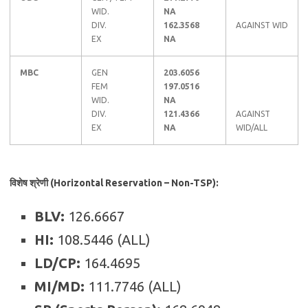
WID.
NA
DIV.
162.3568
AGAINST WID
EX
NA
MBC
GEN
203.6056
FEM
197.0516
WID.
NA
DIV.
121.4366
AGAINST
EX
NA
WID/ALL
विशेष श्रेणी (Horizontal Reservation – Non-TSP):
BLV:
126.6667
HI:
108.5446 (ALL)
LD/CP:
164.4695
MI/MD:
111.7746 (ALL)