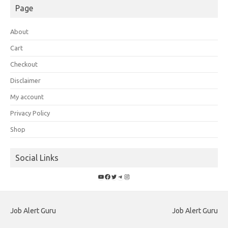
Page
About
Cart
Checkout
Disclaimer
My account
Privacy Policy
Shop
Social Links
YouTube
Facebook
Twitter
Telegram
Instagram
Job Alert Guru
Job Alert Guru