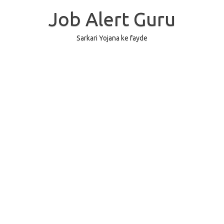
Skip
to
Job Alert Guru
content
Sarkari Yojana ke fayde