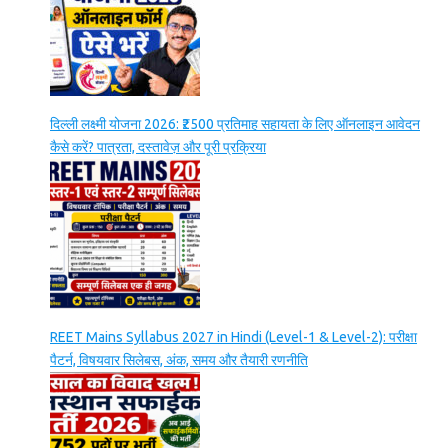
दिल्ली लक्ष्मी योजना 2026: ₹2500 प्रतिमाह सहायता के लिए ऑनलाइन आवेदन
कैसे करें? पात्रता, दस्तावेज़ और पूरी प्रक्रिया
REET Mains Syllabus 2027 in Hindi (Level-1 & Level-2): परीक्षा
पैटर्न, विषयवार सिलेबस, अंक, समय और तैयारी रणनीति