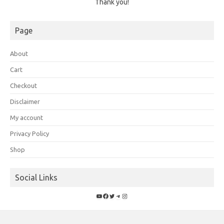
Thank you!
Page
About
Cart
Checkout
Disclaimer
My account
Privacy Policy
Shop
Social Links
YouTube
Facebook
Twitter
Telegram
Instagram