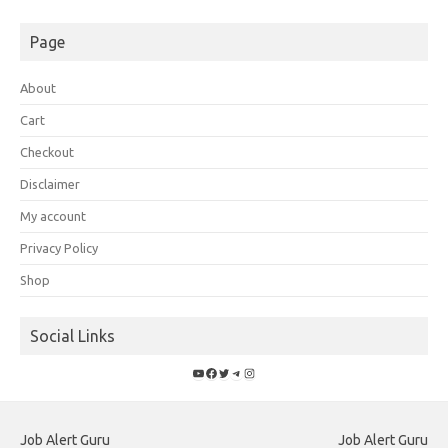
Page
About
Cart
Checkout
Disclaimer
My account
Privacy Policy
Shop
Social Links
YouTube
Facebook
Twitter
Telegram
Instagram
Job Alert Guru
Job Alert Guru