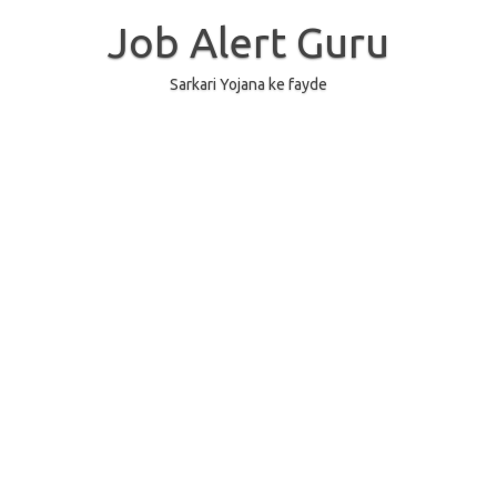
Skip
to
Job Alert Guru
content
Sarkari Yojana ke fayde