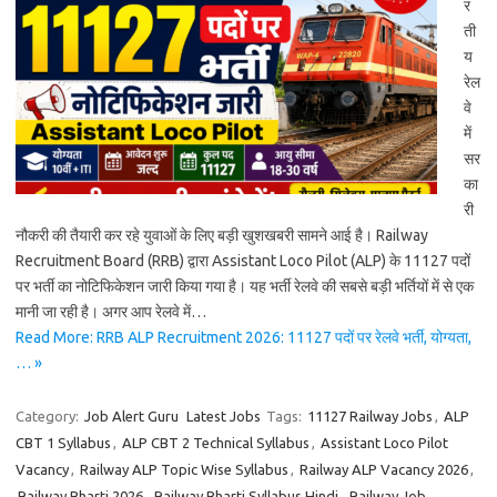
र
ती
य
रेल
वे
में
सर
का
री
नौकरी की तैयारी कर रहे युवाओं के लिए बड़ी खुशखबरी सामने आई है। Railway
Recruitment Board (RRB) द्वारा Assistant Loco Pilot (ALP) के 11127 पदों
पर भर्ती का नोटिफिकेशन जारी किया गया है। यह भर्ती रेलवे की सबसे बड़ी भर्तियों में से एक
मानी जा रही है। अगर आप रेलवे में…
Read More: RRB ALP Recruitment 2026: 11127 पदों पर रेलवे भर्ती, योग्यता,
… »
Category:
Job Alert Guru
Latest Jobs
Tags:
11127 Railway Jobs
,
ALP
CBT 1 Syllabus
,
ALP CBT 2 Technical Syllabus
,
Assistant Loco Pilot
Vacancy
,
Railway ALP Topic Wise Syllabus
,
Railway ALP Vacancy 2026
,
Railway Bharti 2026
,
Railway Bharti Syllabus Hindi
,
Railway Job