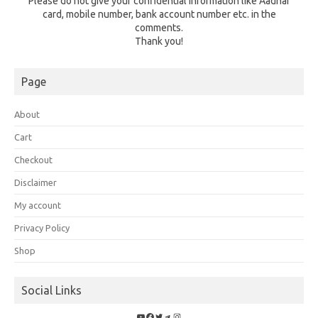
Please do not give your confidential information like Aadhar
card, mobile number, bank account number etc. in the
comments.
Thank you!
Page
About
Cart
Checkout
Disclaimer
My account
Privacy Policy
Shop
Social Links
YouTube
Facebook
Twitter
Telegram
Instagram