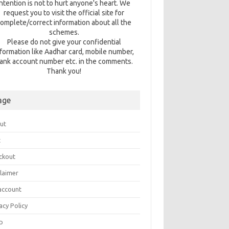
intention is not to hurt anyone's heart. We
request you to visit the official site for
omplete/correct information about all the
schemes.
Please do not give your confidential
nformation like Aadhar card, mobile number,
ank account number etc. in the comments.
Thank you!
age
ut
t
ckout
claimer
account
acy Policy
p