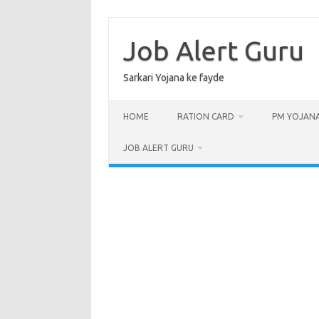
Skip
to
content
Job Alert Guru
Sarkari Yojana ke fayde
HOME
RATION CARD
PM YOJAN
JOB ALERT GURU