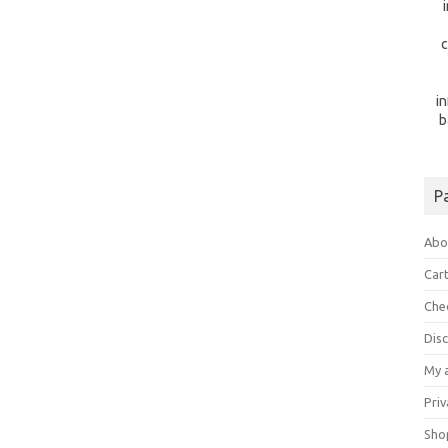
c
i
b
P
Abo
Car
Che
Dis
My 
Priv
Sho