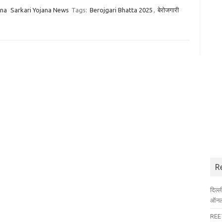
ana
Sarkari Yojana News
Tags:
Berojgari Bhatta 2025
,
बेरोजगारी
R
दिल्
ऑनला
REET