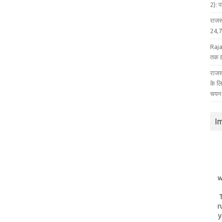
2): 
राजस
24,75
Raja
तक 8
राजस्
के ल
चयन
I
w
r
y