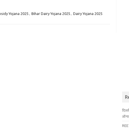
bsidy Yojana 2025
,
Bihar Dairy Yojana 2025
,
Dairy Yojana 2025
R
दिल्
ऑनला
REET