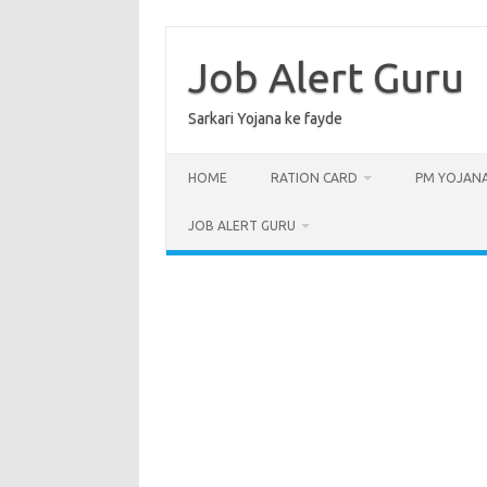
Skip
to
content
Job Alert Guru
Sarkari Yojana ke fayde
HOME
RATION CARD
PM YOJAN
JOB ALERT GURU