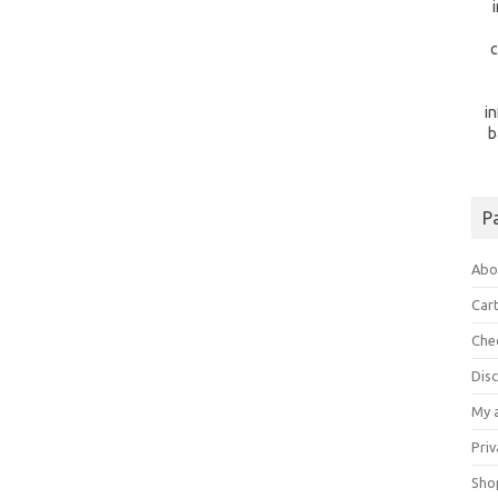
c
i
b
P
Abo
Car
Che
Dis
My 
Priv
Sho