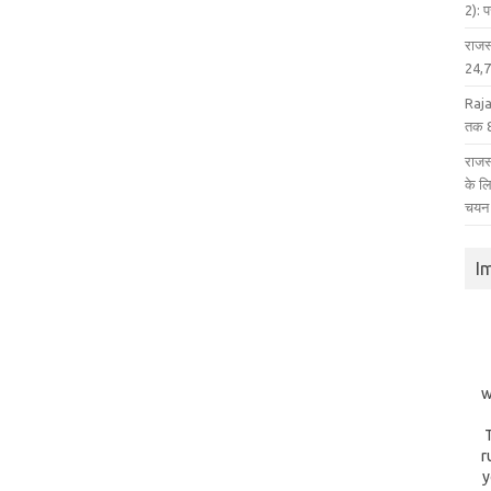
2): 
राजस
24,75
Raja
तक 8
राजस्
के ल
चयन
I
w
r
y