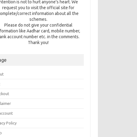
intention is not to hurt anyone's heart. We
request you to visit the official site for
omplete/correct information about all the
schemes.
Please do not give your confidential
nformation like Aadhar card, mobile number,
ank account number etc. in the comments.
Thank you!
age
ut
t
ckout
claimer
account
acy Policy
p