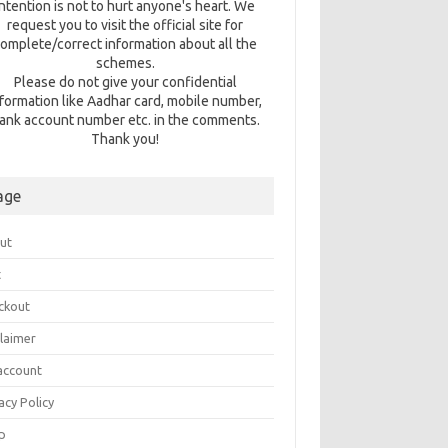
intention is not to hurt anyone's heart. We
request you to visit the official site for
omplete/correct information about all the
schemes.
Please do not give your confidential
nformation like Aadhar card, mobile number,
ank account number etc. in the comments.
Thank you!
age
ut
t
ckout
claimer
account
acy Policy
p