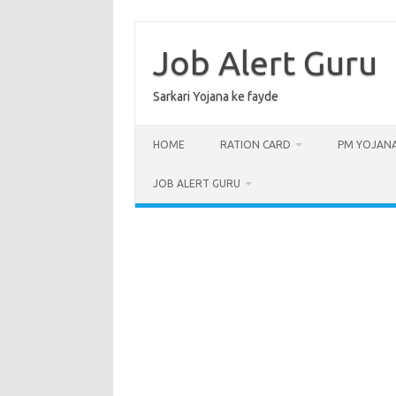
Skip
to
content
Job Alert Guru
Sarkari Yojana ke fayde
HOME
RATION CARD
PM YOJAN
JOB ALERT GURU