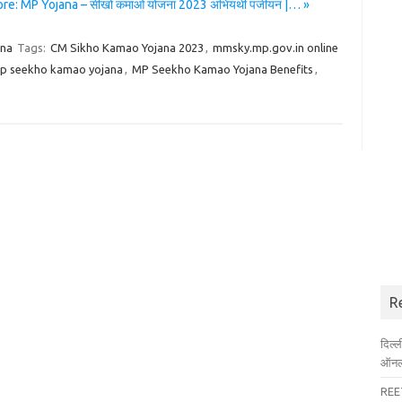
e: MP Yojana – सीखो कमाओ योजना 2023 अभियर्थी पंजीयन |… »
ana
Tags:
CM Sikho Kamao Yojana 2023
,
mmsky.mp.gov.in online
p seekho kamao yojana
,
MP Seekho Kamao Yojana Benefits
,
R
दिल्
ऑनला
REET