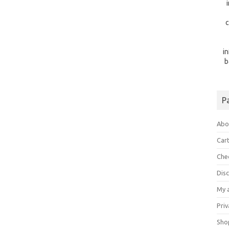
c
i
b
P
Abo
Car
Che
Dis
My 
Priv
Sho