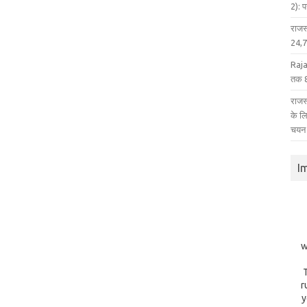
2): 
राजस
24,75
Raja
तक 8
राजस्
के ल
चयन
I
w
r
y