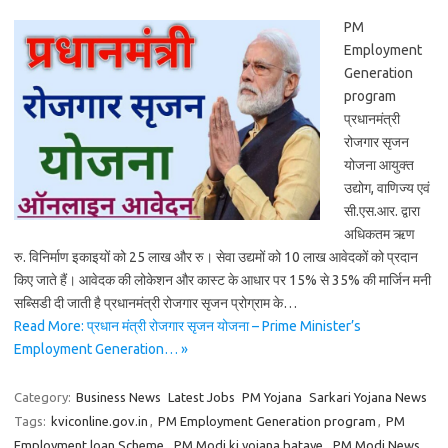
PM
Employment
Generation
program
प्रधानमंत्री
रोजगार सृजन
योजना आयुक्‍त
उद्योग, वाणिज्‍य एवं
सी.एस.आर. द्वारा
अधिकतम ऋण
रु. विनिर्माण इकाइयों को 25 लाख और रु। सेवा उद्यमों को 10 लाख आवेदकों को प्रदान
किए जाते हैं। आवेदक की लोकेशन और कास्ट के आधार पर 15% से 35% की मार्जिन मनी
सब्सिडी दी जाती है प्रधानमंत्री रोजगार सृजन प्रोग्राम के…
Read More: प्रधान मंत्री रोजगार सृजन योजना – Prime Minister’s
Employment Generation… »
Category:
Business News
Latest Jobs
PM Yojana
Sarkari Yojana News
Tags:
kviconline.gov.in
,
PM Employment Generation program
,
PM
Employment loan Scheme
,
PM Modi ki yojana bataye
,
PM Modi News
,