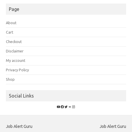
Page
About
Cart
Checkout
Disclaimer
My account
Privacy Policy
Shop
Social Links
YouTube
Facebook
Twitter
Telegram
Instagram
Job Alert Guru
Job Alert Guru