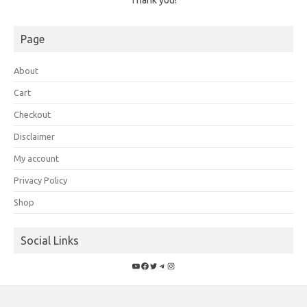
Thank you!
Page
About
Cart
Checkout
Disclaimer
My account
Privacy Policy
Shop
Social Links
YouTube
Facebook
Twitter
Telegram
Instagram