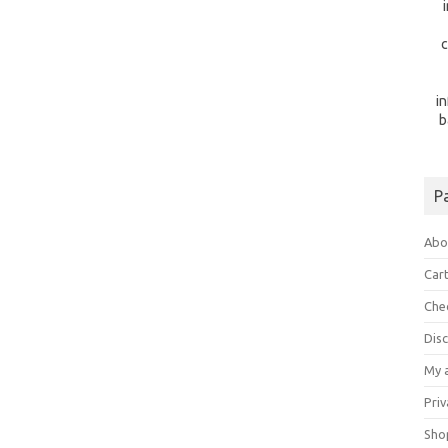
c
i
b
P
Abo
Car
Che
Dis
My 
Priv
Sho