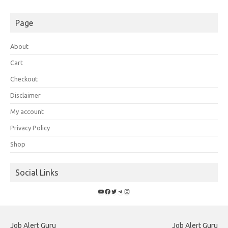
Page
About
Cart
Checkout
Disclaimer
My account
Privacy Policy
Shop
Social Links
YouTube
Facebook
Twitter
Telegram
Instagram
Job Alert Guru
Job Alert Guru