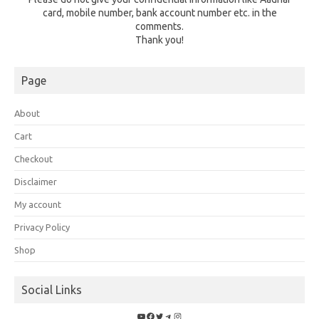
card, mobile number, bank account number etc. in the
comments.
Thank you!
Page
About
Cart
Checkout
Disclaimer
My account
Privacy Policy
Shop
Social Links
YouTube
Facebook
Twitter
Telegram
Instagram