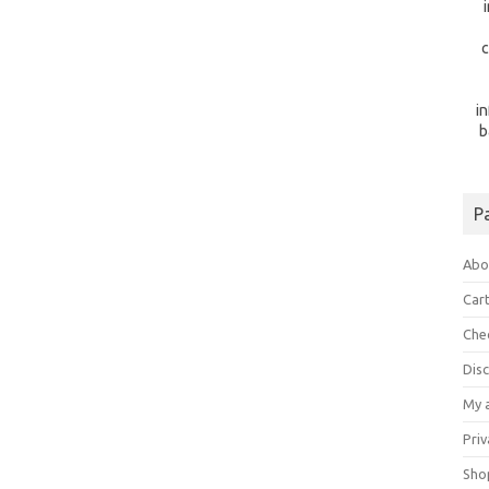
c
i
b
P
Abo
Car
Che
Dis
My 
Priv
Sho