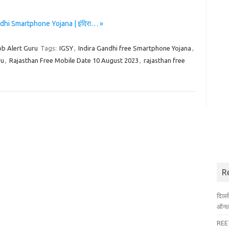
dhi Smartphone Yojana | इंदिरा… »
ob Alert Guru
Tags:
IGSY
,
Indira Gandhi free Smartphone Yojana
,
ru
,
Rajasthan Free Mobile Date 10 August 2023
,
rajasthan free
R
दिल्
ऑनला
REET