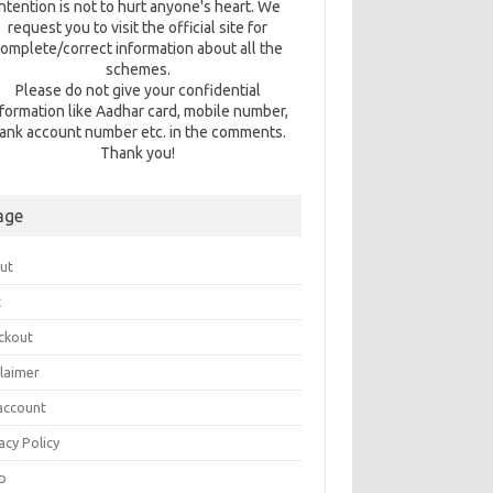
intention is not to hurt anyone's heart. We
request you to visit the official site for
omplete/correct information about all the
schemes.
Please do not give your confidential
nformation like Aadhar card, mobile number,
ank account number etc. in the comments.
Thank you!
age
ut
t
ckout
claimer
account
acy Policy
p