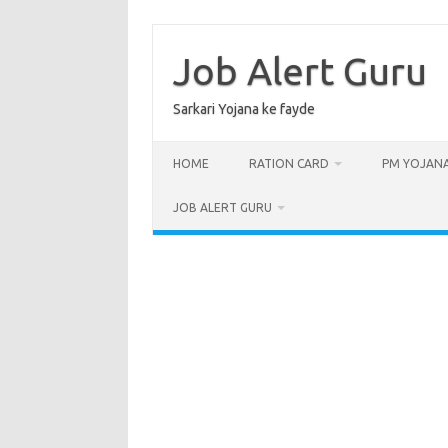
Skip
to
content
Job Alert Guru
Sarkari Yojana ke fayde
HOME
RATION CARD
PM YOJAN
JOB ALERT GURU