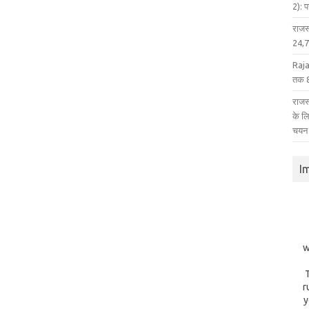
2): 
राजस
24,75
Raja
तक 8
राजस्
के ल
चयन
I
w
r
y