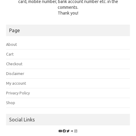
card, mobile number, bank account number etc. in the
comments.
Thank you!
Page
About
Cart
Checkout
Disclaimer
My account
Privacy Policy
Shop
Social Links
YouTube
Facebook
Twitter
Telegram
Instagram