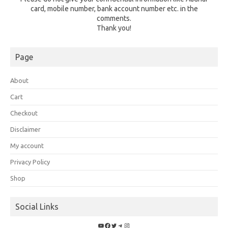
card, mobile number, bank account number etc. in the
comments.
Thank you!
Page
About
Cart
Checkout
Disclaimer
My account
Privacy Policy
Shop
Social Links
YouTube
Facebook
Twitter
Telegram
Instagram