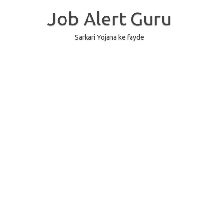
Skip
to
Job Alert Guru
content
Sarkari Yojana ke fayde