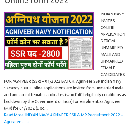
Online form 2022
INDIAN NAVY
INVITES
ONLINE
APPLICATION
S FROM
UNMARRIED
MALE AND
UNMARRIED
FEMALE
CANDIDATES
FOR AGNIVEER (SSR) – 01/2022 BATCH. Agniveer SSR Indian navy
Vacancy 2800 Online applications are invited from unmarried male
and unmarried female candidates (who fulfil eligibility conditions as
laid down by the Government of India) for enrolment as Agniveer
(MR) for 01/2022 (Dec…
Read More: INDIAN NAVY AGNIVEER SSR & MR Recruitment 2022 –
Agniveers… »