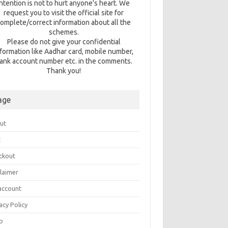
intention is not to hurt anyone's heart. We
request you to visit the official site for
omplete/correct information about all the
schemes.
Please do not give your confidential
nformation like Aadhar card, mobile number,
ank account number etc. in the comments.
Thank you!
age
ut
t
ckout
claimer
account
acy Policy
p