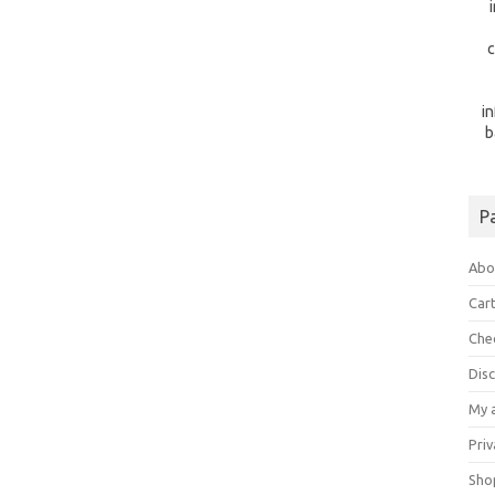
c
i
b
P
Abo
Car
Che
Dis
My 
Priv
Sho