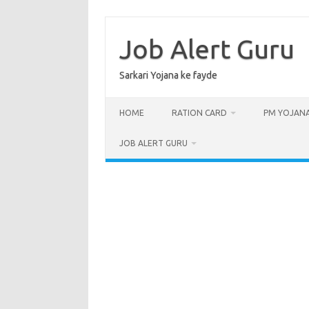
Skip
to
content
Job Alert Guru
Sarkari Yojana ke fayde
HOME
RATION CARD
PM YOJAN
JOB ALERT GURU