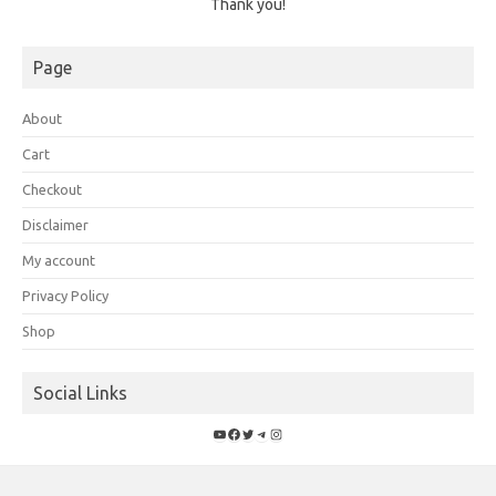
Thank you!
Page
About
Cart
Checkout
Disclaimer
My account
Privacy Policy
Shop
Social Links
YouTube
Facebook
Twitter
Telegram
Instagram