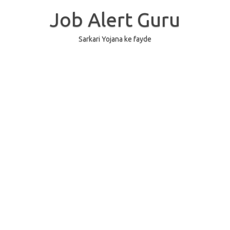
Skip
to
Job Alert Guru
content
Sarkari Yojana ke fayde