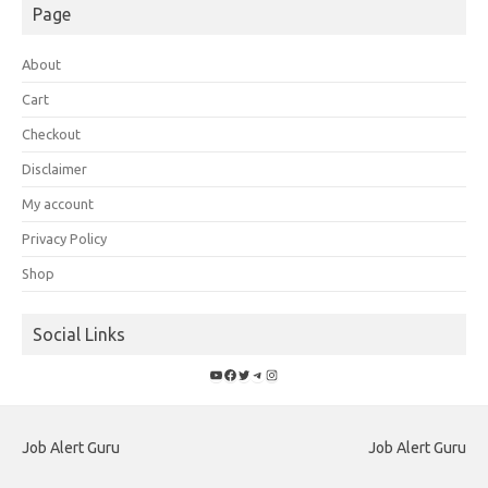
Page
About
Cart
Checkout
Disclaimer
My account
Privacy Policy
Shop
Social Links
YouTube
Facebook
Twitter
Telegram
Instagram
Job Alert Guru
Job Alert Guru