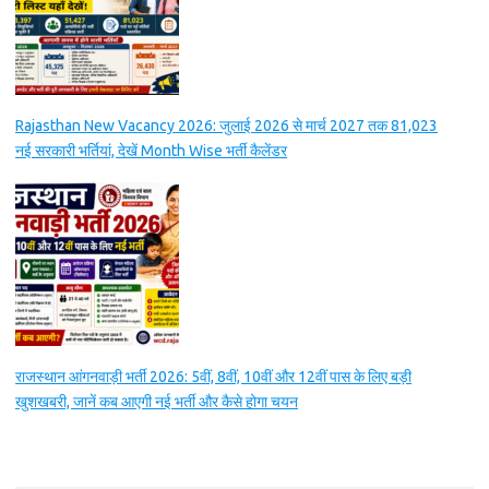
Rajasthan New Vacancy 2026: जुलाई 2026 से मार्च 2027 तक 81,023
नई सरकारी भर्तियां, देखें Month Wise भर्ती कैलेंडर
राजस्थान आंगनवाड़ी भर्ती 2026: 5वीं, 8वीं, 10वीं और 12वीं पास के लिए बड़ी
खुशखबरी, जानें कब आएगी नई भर्ती और कैसे होगा चयन