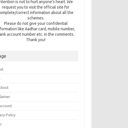
intention is not to hurt anyone's heart. We
request you to visit the official site for
omplete/correct information about all the
schemes.
Please do not give your confidential
nformation like Aadhar card, mobile number,
ank account number etc. in the comments.
Thank you!
age
ut
t
ckout
claimer
account
acy Policy
p