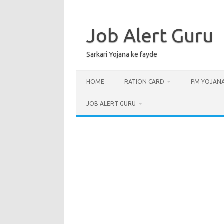
Skip
to
content
Job Alert Guru
Sarkari Yojana ke fayde
HOME
RATION CARD
PM YOJAN
JOB ALERT GURU