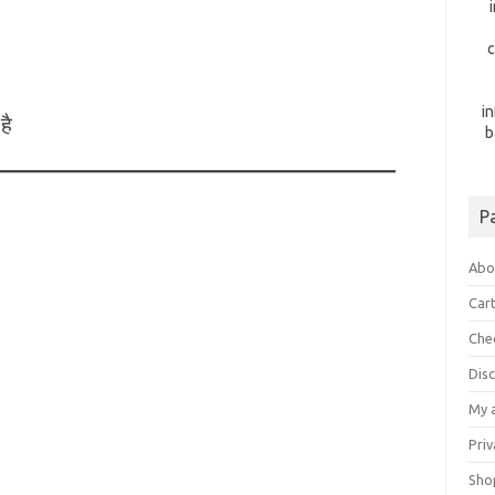
c
i
है
b
P
Abo
Car
Che
Dis
My 
Priv
Sho