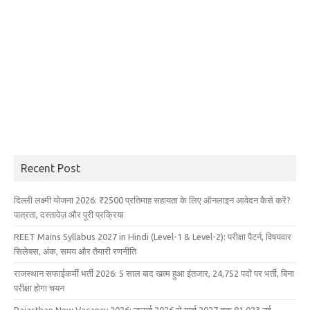
Recent Post
दिल्ली लक्ष्मी योजना 2026: ₹2500 प्रतिमाह सहायता के लिए ऑनलाइन आवेदन कैसे करें?
पात्रता, दस्तावेज़ और पूरी प्रक्रिया
REET Mains Syllabus 2027 in Hindi (Level-1 & Level-2): परीक्षा पैटर्न, विषयवार
सिलेबस, अंक, समय और तैयारी रणनीति
राजस्थान सफाईकर्मी भर्ती 2026: 5 साल बाद खत्म हुआ इंतजार, 24,752 पदों पर भर्ती, बिना
परीक्षा होगा चयन
Rajasthan New Vacancy 2026: जुलाई 2026 से मार्च 2027 तक 81,023 नई