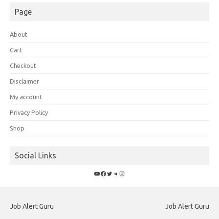
Page
About
Cart
Checkout
Disclaimer
My account
Privacy Policy
Shop
Social Links
YouTube
Facebook
Twitter
Telegram
Instagram
Job Alert Guru
Job Alert Guru