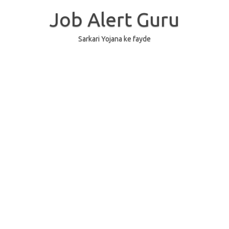
Skip
to
Job Alert Guru
content
Sarkari Yojana ke fayde