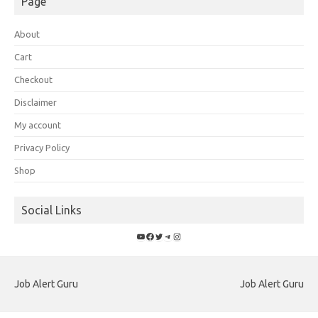
Page
About
Cart
Checkout
Disclaimer
My account
Privacy Policy
Shop
Social Links
YouTube
Facebook
Twitter
Telegram
Instagram
Job Alert Guru
Job Alert Guru