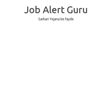
Skip
to
Job Alert Guru
content
Sarkari Yojana ke fayde