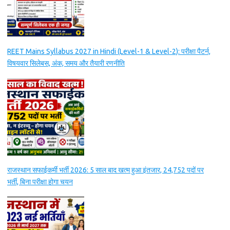
REET Mains Syllabus 2027 in Hindi (Level-1 & Level-2): परीक्षा पैटर्न,
विषयवार सिलेबस, अंक, समय और तैयारी रणनीति
राजस्थान सफाईकर्मी भर्ती 2026: 5 साल बाद खत्म हुआ इंतजार, 24,752 पदों पर
भर्ती, बिना परीक्षा होगा चयन