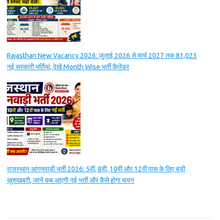
Rajasthan New Vacancy 2026: जुलाई 2026 से मार्च 2027 तक 81,023
नई सरकारी भर्तियां, देखें Month Wise भर्ती कैलेंडर
राजस्थान आंगनवाड़ी भर्ती 2026: 5वीं, 8वीं, 10वीं और 12वीं पास के लिए बड़ी
खुशखबरी, जानें कब आएगी नई भर्ती और कैसे होगा चयन