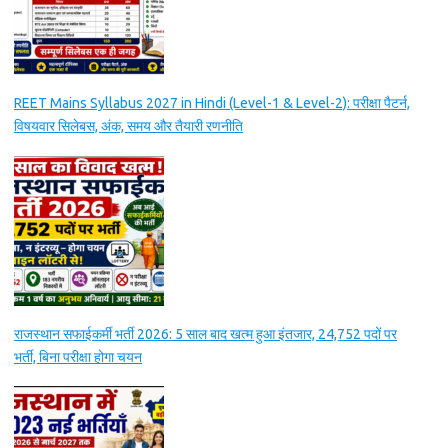
REET Mains Syllabus 2027 in Hindi (Level-1 & Level-2): परीक्षा पैटर्न,
विषयवार सिलेबस, अंक, समय और तैयारी रणनीति
राजस्थान सफाईकर्मी भर्ती 2026: 5 साल बाद खत्म हुआ इंतजार, 24,752 पदों पर
भर्ती, बिना परीक्षा होगा चयन