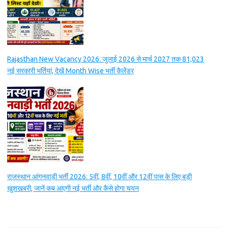
Rajasthan New Vacancy 2026: जुलाई 2026 से मार्च 2027 तक 81,023
नई सरकारी भर्तियां, देखें Month Wise भर्ती कैलेंडर
राजस्थान आंगनवाड़ी भर्ती 2026: 5वीं, 8वीं, 10वीं और 12वीं पास के लिए बड़ी
खुशखबरी, जानें कब आएगी नई भर्ती और कैसे होगा चयन