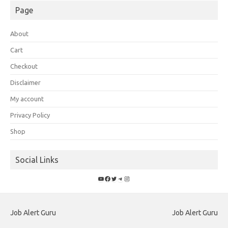
Page
About
Cart
Checkout
Disclaimer
My account
Privacy Policy
Shop
Social Links
YouTube
Facebook
Twitter
Telegram
Instagram
Job Alert Guru
Job Alert Guru