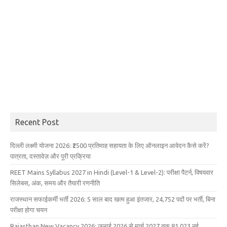
Recent Post
दिल्ली लक्ष्मी योजना 2026: ₹2500 प्रतिमाह सहायता के लिए ऑनलाइन आवेदन कैसे करें?
पात्रता, दस्तावेज़ और पूरी प्रक्रिया
REET Mains Syllabus 2027 in Hindi (Level-1 & Level-2): परीक्षा पैटर्न, विषयवार
सिलेबस, अंक, समय और तैयारी रणनीति
राजस्थान सफाईकर्मी भर्ती 2026: 5 साल बाद खत्म हुआ इंतजार, 24,752 पदों पर भर्ती, बिना
परीक्षा होगा चयन
Rajasthan New Vacancy 2026: जुलाई 2026 से मार्च 2027 तक 81,023 नई