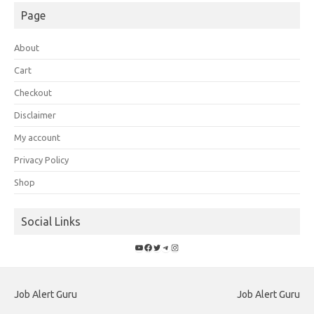
Page
About
Cart
Checkout
Disclaimer
My account
Privacy Policy
Shop
Social Links
YouTube
Facebook
Twitter
Telegram
Instagram
Job Alert Guru
Job Alert Guru