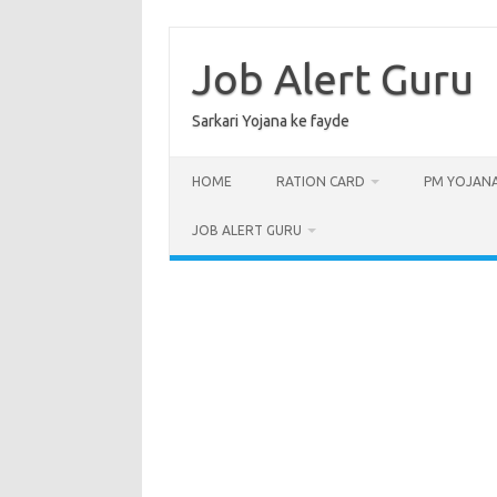
Skip
to
content
Job Alert Guru
Sarkari Yojana ke fayde
HOME
RATION CARD
PM YOJAN
JOB ALERT GURU