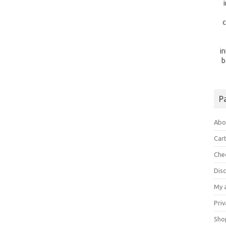
c
i
b
P
Abo
Car
Che
Dis
My 
Priv
Sho