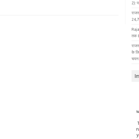
2): 
राजस
24,75
Raja
तक 8
राजस्
के ल
चयन
I
w
r
y