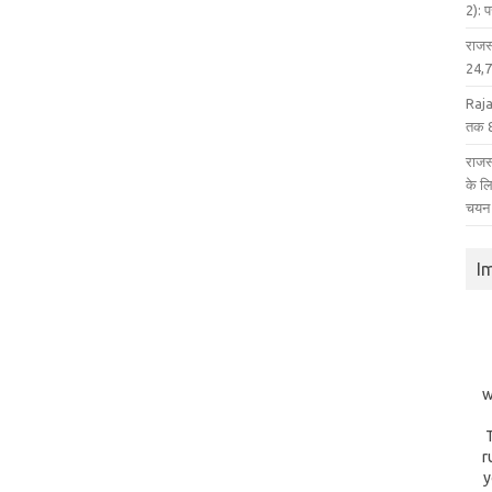
2): 
राजस
24,75
Raja
तक 8
राजस्
के ल
चयन
I
w
r
y