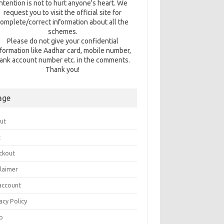
intention is not to hurt anyone's heart. We
request you to visit the official site for
omplete/correct information about all the
schemes.
Please do not give your confidential
nformation like Aadhar card, mobile number,
ank account number etc. in the comments.
Thank you!
age
ut
t
ckout
claimer
account
acy Policy
p