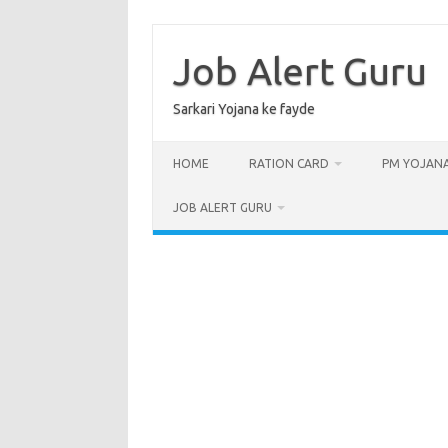
Skip
to
content
Job Alert Guru
Sarkari Yojana ke fayde
HOME
RATION CARD
PM YOJAN
JOB ALERT GURU