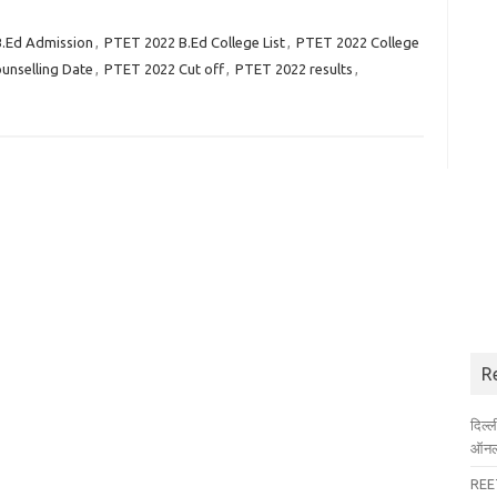
.Ed Admission
,
PTET 2022 B.Ed College List
,
PTET 2022 College
unselling Date
,
PTET 2022 Cut off
,
PTET 2022 results
,
R
दिल्
ऑनला
REET