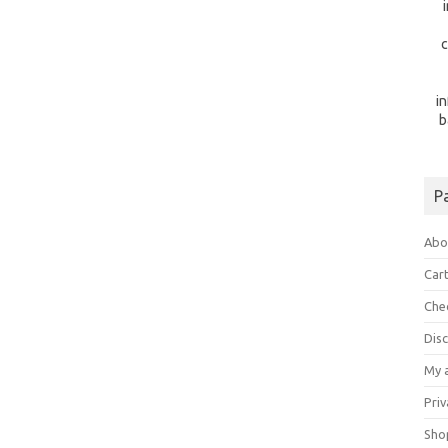
c
i
b
P
Abo
Car
Che
Dis
My 
Priv
Sho