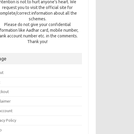
intention is not to hurt anyone's heart. We
request you to visit the official site for
omplete/correct information about all the
schemes.
Please do not give your confidential
nformation like Aadhar card, mobile number,
ank account number etc. in the comments.
Thank you!
age
ut
t
ckout
claimer
account
acy Policy
p