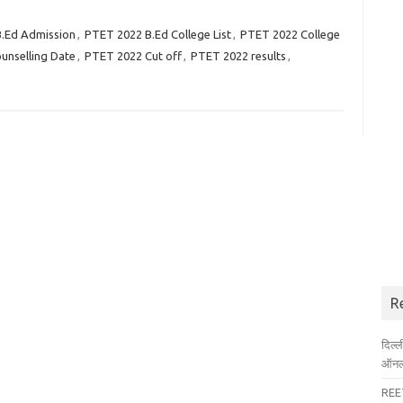
.Ed Admission
,
PTET 2022 B.Ed College List
,
PTET 2022 College
unselling Date
,
PTET 2022 Cut off
,
PTET 2022 results
,
R
दिल्
ऑनला
REET