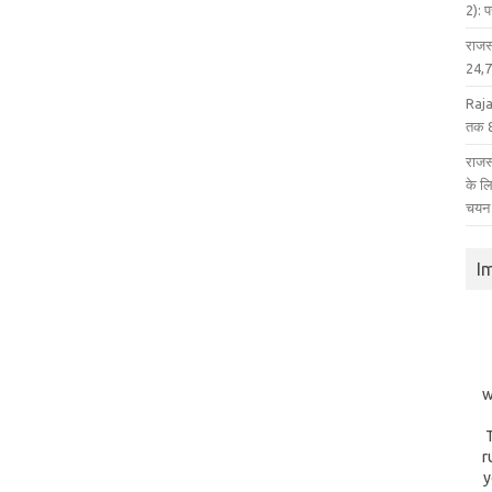
2): 
राजस
24,75
Raja
तक 8
राजस्
के ल
चयन
I
w
r
y