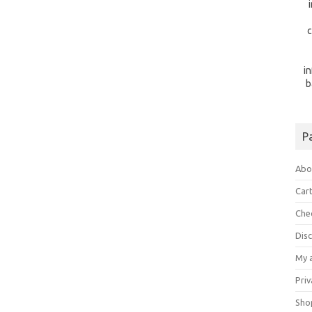
c
i
b
P
Abo
Car
Che
Dis
My 
Priv
Sho