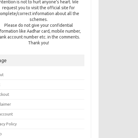
intention is not to hurt anyone's heart. We
request you to visit the official site for
omplete/correct information about all the
schemes.
Please do not give your confidential
nformation like Aadhar card, mobile number,
ank account number etc. in the comments.
Thank you!
age
ut
t
ckout
claimer
account
acy Policy
p