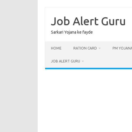
Skip
to
content
Job Alert Guru
Sarkari Yojana ke fayde
HOME
RATION CARD
PM YOJAN
JOB ALERT GURU