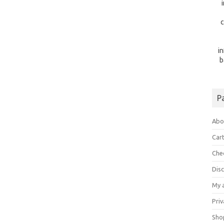
c
i
b
P
Abo
Car
Che
Dis
My 
Priv
Sho