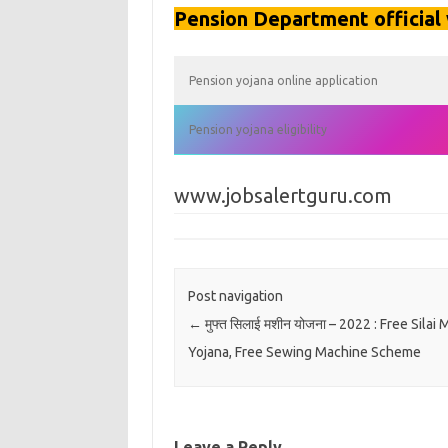
Pension Department official
Pension yojana online application
Pension yojana eligibility
www.jobsalertguru.com
Post navigation
←
मुफ्त सिलाई मशीन योजना – 2022 : Free Silai
Yojana, Free Sewing Machine Scheme
Leave a Reply