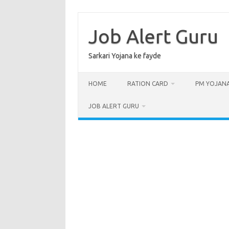
Skip
to
content
Job Alert Guru
Sarkari Yojana ke fayde
HOME
RATION CARD
PM YOJAN
JOB ALERT GURU