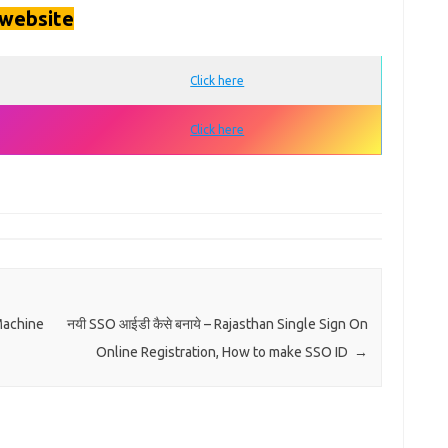
 website
Click here
Click here
 Machine
नयी SSO आईडी कैसे बनाये – Rajasthan Single Sign On
Online Registration, How to make SSO ID
→