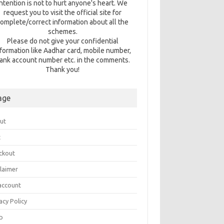
intention is not to hurt anyone's heart. We
request you to visit the official site for
omplete/correct information about all the
schemes.
Please do not give your confidential
nformation like Aadhar card, mobile number,
ank account number etc. in the comments.
Thank you!
age
ut
t
ckout
claimer
account
acy Policy
p