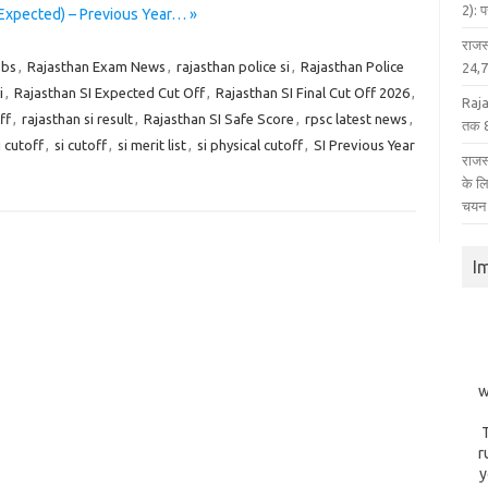
2): 
(Expected) – Previous Year… »
राजस
obs
,
Rajasthan Exam News
,
rajasthan police si
,
Rajasthan Police
24,75
i
,
Rajasthan SI Expected Cut Off
,
Rajasthan SI Final Cut Off 2026
,
Raja
ff
,
rajasthan si result
,
Rajasthan SI Safe Score
,
rpsc latest news
,
तक 8
i cutoff
,
si cutoff
,
si merit list
,
si physical cutoff
,
SI Previous Year
राजस्
के ल
चयन
I
w
r
y