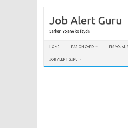
Skip
to
content
Job Alert Guru
Sarkari Yojana ke fayde
HOME
RATION CARD
PM YOJAN
JOB ALERT GURU