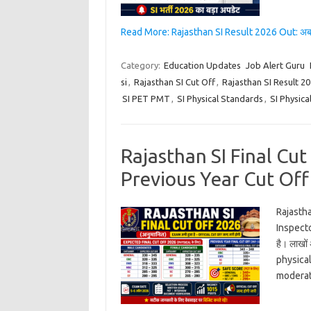
Read More: Rajasthan SI Result 2026 Out: 
Category:
Education Updates
Job Alert Guru
si
,
Rajasthan SI Cut Off
,
Rajasthan SI Result 2
SI PET PMT
,
SI Physical Standards
,
SI Physica
Rajasthan SI Final Cut
Previous Year Cut Off क
Rajastha
Inspector
है। लाखों
physical
moderat