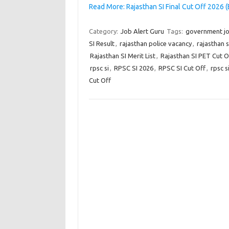
Read More: Rajasthan SI Final Cut Off 2026 
Category:
Job Alert Guru
Tags:
government j
SI Result
,
rajasthan police vacancy
,
rajasthan s
Rajasthan SI Merit List
,
Rajasthan SI PET Cut O
rpsc si
,
RPSC SI 2026
,
RPSC SI Cut Off
,
rpsc s
Cut Off