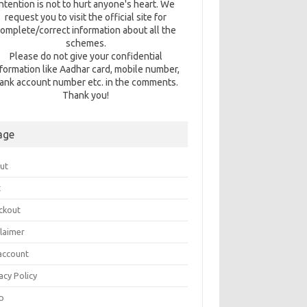
intention is not to hurt anyone's heart. We
request you to visit the official site for
omplete/correct information about all the
schemes.
Please do not give your confidential
nformation like Aadhar card, mobile number,
ank account number etc. in the comments.
Thank you!
age
ut
t
ckout
claimer
account
acy Policy
p