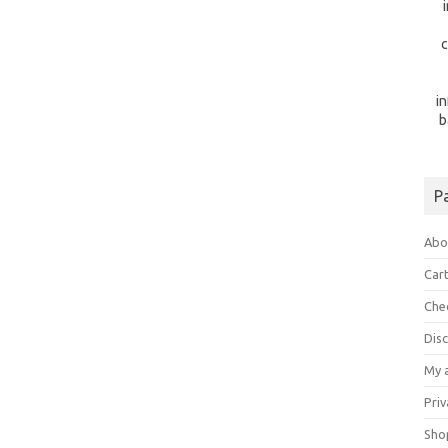
c
i
b
P
Abo
Car
Che
Dis
My 
Priv
Sho