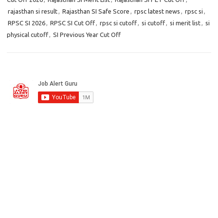
rajasthan si result
,
Rajasthan SI Safe Score
,
rpsc latest news
,
rpsc si
,
RPSC SI 2026
,
RPSC SI Cut Off
,
rpsc si cutoff
,
si cutoff
,
si merit list
,
si
physical cutoff
,
SI Previous Year Cut Off