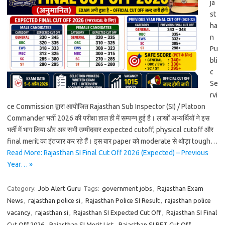
ja
st
ha
n
Pu
bli
c
Se
rvi
ce Commission द्वारा आयोजित Rajasthan Sub Inspector (SI) / Platoon
Commander भर्ती 2026 की परीक्षा हाल ही में सम्पन्न हुई है। लाखों अभ्यर्थियों ने इस
भर्ती में भाग लिया और अब सभी उम्मीदवार expected cutoff, physical cutoff और
final merit का इंतजार कर रहे हैं। इस बार paper को moderate से थोड़ा tough…
Read More: Rajasthan SI Final Cut Off 2026 (Expected) – Previous
Year… »
Category:
Job Alert Guru
Tags:
government jobs
,
Rajasthan Exam
News
,
rajasthan police si
,
Rajasthan Police SI Result
,
rajasthan police
vacancy
,
rajasthan si
,
Rajasthan SI Expected Cut Off
,
Rajasthan SI Final
Cut Off 2026
,
Rajasthan SI Merit List
,
Rajasthan SI PET Cut Off
,