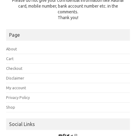
Please do not give your confidential information like Aadhar
card, mobile number, bank account number etc. in the
comments.
Thank you!
Page
About
Cart
Checkout
Disclaimer
My account
Privacy Policy
Shop
Social Links
YouTube
Facebook
Twitter
Telegram
Instagram