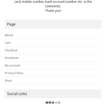
card, mobile number, bank account number etc. in the
comments.
Thank you!
Page
About
Cart
Checkout
Disclaimer
My account
Privacy Policy
Shop
Social Links
YouTube
Facebook
Twitter
Telegram
Instagram