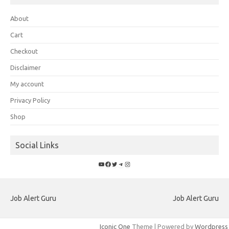
About
Cart
Checkout
Disclaimer
My account
Privacy Policy
Shop
Social Links
YouTube
Facebook
Twitter
Telegram
Instagram
Job Alert Guru
Job Alert Guru
Iconic One
Theme | Powered by
Wordpress