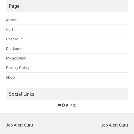
Page
About
Cart
Checkout
Disclaimer
My account
Privacy Policy
Shop
Social Links
YouTube
Facebook
Twitter
Telegram
Instagram
Job Alert Guru
Job Alert Guru