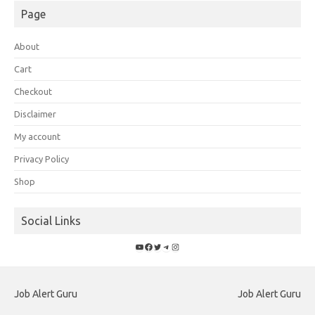
Page
About
Cart
Checkout
Disclaimer
My account
Privacy Policy
Shop
Social Links
YouTube
Facebook
Twitter
Telegram
Instagram
Job Alert Guru
Job Alert Guru